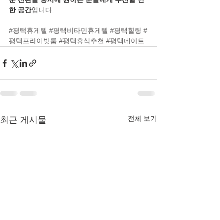
한 공간
입니다.
#평택휴게텔
#평택비타민휴게텔
#평택힐링
#
평택프라이빗룸
#평택휴식추천
#평택데이트
전체 보기
최근 게시물