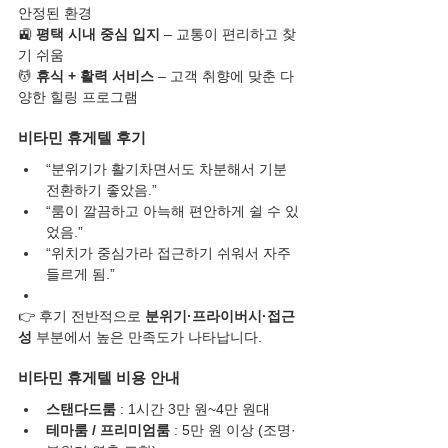
안정된 환경
🚉 
평택 시내 중심 입지
 – 교통이 편리하고 찾
기 쉬움
💆 
휴식 + 활력 서비스
 – 고객 취향에 맞춘 다
양한 힐링 프로그램
비타민 휴게텔 후기
“분위기가 활기차면서도 차분해서 기분 
전환하기 좋았음.”
“룸이 깔끔하고 아늑해 편안하게 쉴 수 있
었음.”
“위치가 중심가라 접근하기 쉬워서 자주 
들르게 됨.”
👉 후기 전반적으로 
분위기·프라이버시·접근
성
 부분에서 높은 만족도가 나타납니다.
비타민 휴게텔 비용 안내
스탠다드룸
 : 1시간 3만 원~4만 원대
테마룸 / 프리미엄룸
 : 5만 원 이상 (조명·